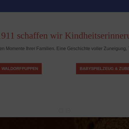
1911 schaffen wir Kindheitserinne
ten Momente Ihrer Familien. Eine Geschichte voller Zuneigung, 
WALDORFPUPPEN
BABYSPIELZEUG & ZU
e-essentials/pluesch/
/de/waldorf/spielpuppen/