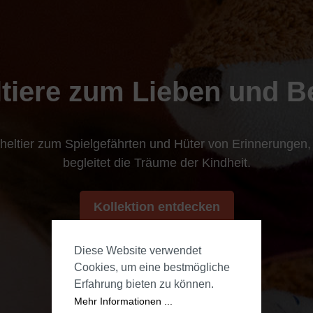
tiere zum Lieben und 
eltier zum Spielgefährten und Hüter von Erinnerungen,
begleitet die Träume der Kindheit.
Kollektion entdecken
Diese Website verwendet
Cookies, um eine bestmögliche
Erfahrung bieten zu können.
Mehr Informationen ...