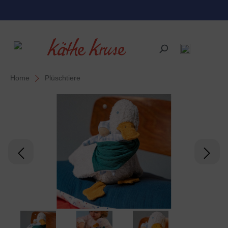
alt springen
Home
Plüschtiere
Bildergalerie überspringen