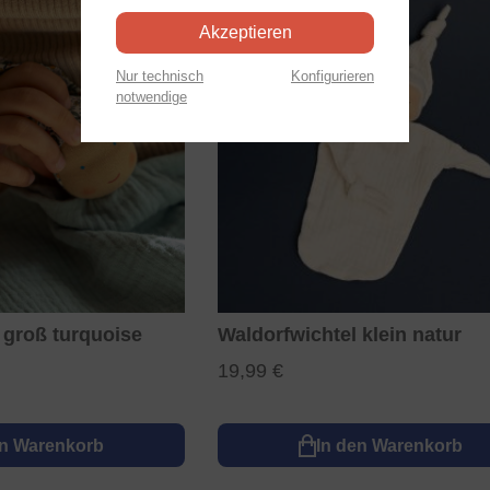
Akzeptieren
Nur technisch
Konfigurieren
notwendige
 groß turquoise
Waldorfwichtel klein natur
19,99 €
en Warenkorb
In den Warenkorb