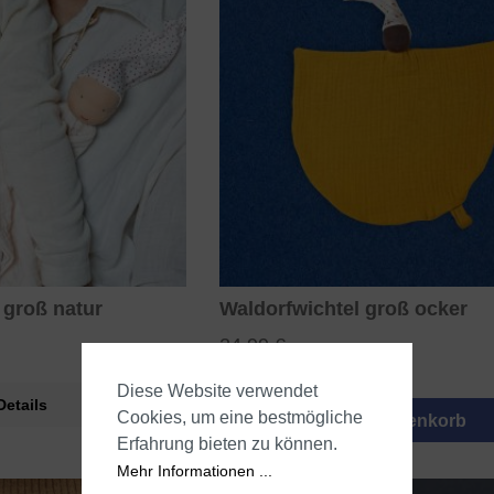
 groß natur
Waldorfwichtel groß ocker
24,99 €
Diese Website verwendet
Details
Cookies, um eine bestmögliche
In den Warenkorb
Erfahrung bieten zu können.
Mehr Informationen ...