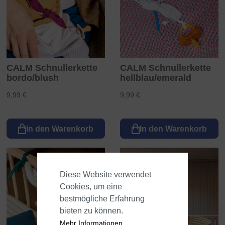
CALM Schnullerkette
CALM Schnullerkette
bordo/blush
hellblau/emerald
9,99 €
9,99 €
In den Warenkorb
In den Warenkorb
Diese Website verwendet
Cookies, um eine
bestmögliche Erfahrung
bieten zu können.
Mehr Informationen ...