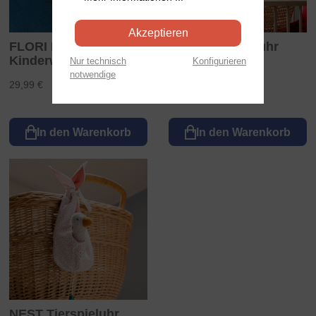
Akzeptieren
FLORI Fuchs
NEST Tierspieluhr
Kinderwagenkette
kariert
Nur technisch
Konfigurieren
notwendige
29,99 €
39,99 €
In den Warenkorb
In den Warenkorb
NEST Tierspieluhr