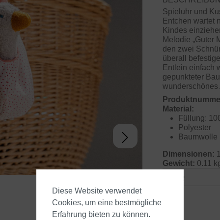
Spieluhr und Kus
Entchen wartet 
Kindes einziehe
Melodie „Guter M
den zwei Schnüre
überall befestig
Entlein einfach 
gepunkteter Bau
wunderschönes A
Produktnumme
Material:
Füllung: 10
Polyester
Baumwolle
Dimensionen:
1
Gewicht:
0.11 k
GPSR
Diese Website verwendet
Cookies, um eine bestmögliche
Erfahrung bieten zu können.