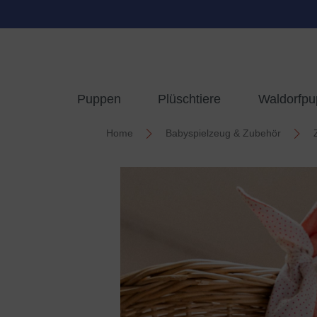
springen
Zur Hauptnavigation springen
Puppen
Plüschtiere
Waldorfp
Home
Babyspielzeug & Zubehör
Bildergalerie überspringen