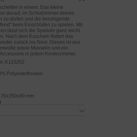
cheltier in einem: Das kleine
nur darauf, im Schlafzimmer deines
n zu dürfen und die beruhigende
ond“ beim Einschlafen zu spielen. Mit
n lässt sich die Spieluhr ganz leicht
en. Nach dem Kuscheln flattert das
wieder zurück ins Nest. Dieses ist aus
mwolle sowie Musselin und ein
ccessoire in jedem Kinderzimmer.
r:
K110202
0% Polyesterflocken
70x350x90 mm
g