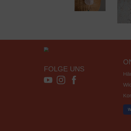
O
FOLGE UNS
Häu
Wid
Kon
W