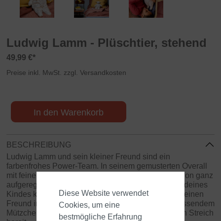
Ludwig Lamm - Plüschtier, stehend
49,99 €*
Preise inkl. MwSt. zzgl. Versandkosten
In den Warenkorb
BESCHREIBUNG
Ludwig Lamm und sein kleiner Freund sind ein
farbenfrohes Power-Team. In seinem gemusterten Overall
mit feinem Vogel- und Marienkäfer-Muster ist er schon ganz
aufgeregt die Natur und andere Spielumgebungen deines
Diese Website verwendet
Kindes kennenzulernen. Gemeinsam mit seinem kleinen
Freund in fröhlichem roten Polkadot-Anzug und passendem
Cookies, um eine
Mützchen sind die beiden für jeden Spaß und jeden Streich
bestmögliche Erfahrung