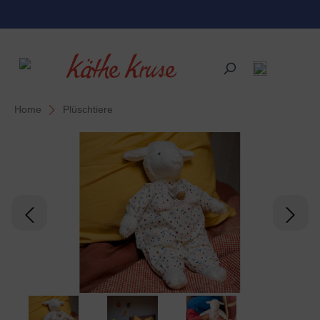
alt springen
Home
Plüschtiere
Bildergalerie überspringen