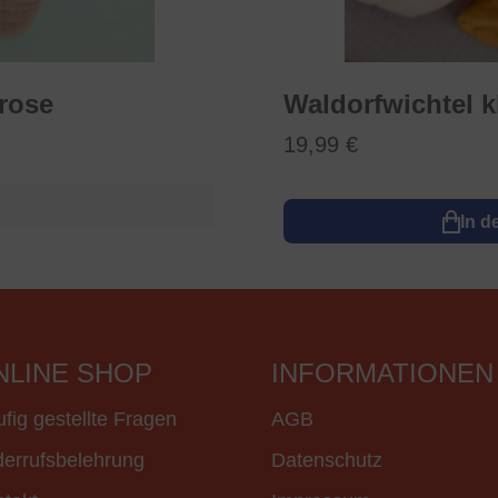
 rose
Waldorfwichtel k
19,99 €
In d
NLINE SHOP
INFORMATIONEN
fig gestellte Fragen
AGB
errufsbelehrung
Datenschutz