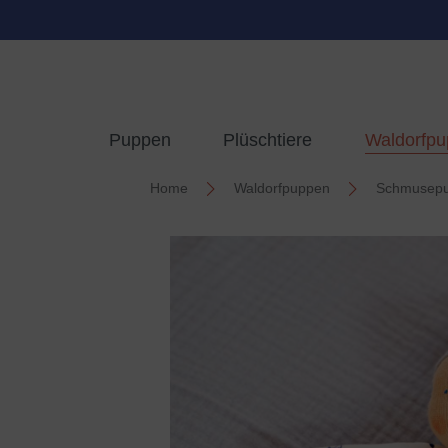
springen
Zur Hauptnavigation springen
Puppen
Plüschtiere
Waldorfp
Home
Waldorfpuppen
Schmusep
Bildergalerie überspringen