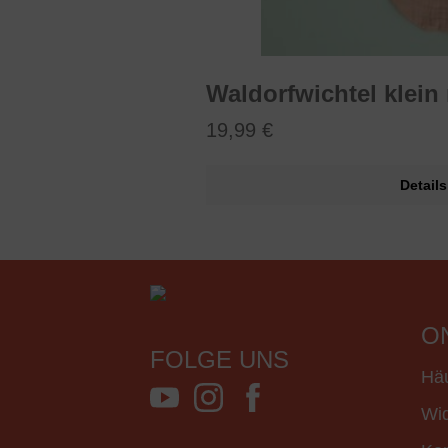
an
Waldorfwichtel klein
19,99 €
Details
b
O
FOLGE UNS
Häu
Wid