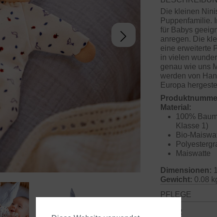
Die kleinen Nini
Puppenfamilie. I
für Babys geeign
anregen. Die kle
eine erweiterte 
in vielen wunde
genau wie uns 
werden von Hand
Europa hergestel
Produktnumme
Material:
100% Baum
Klasse 1)
Bio-Maiswat
Polyestergr
Maiswatte
Dimensionen:
1
Gewicht:
0.08 k
PFLEGE
GPSR