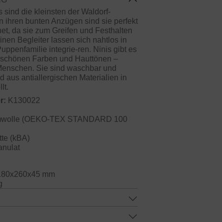
s sind die kleinsten der Waldorf-
n ihren bunten Anzügen sind sie perfekt
et, da sie zum Greifen und Festhalten
inen Begleiter lassen sich nahtlos in
Puppenfamilie integrie-ren. Ninis gibt es
rschönen Farben und Hauttönen –
Menschen. Sie sind waschbar und
 aus antiallergischen Materialien in
lt.
r:
K130022
wolle (OEKO-TEX STANDARD 100
te (kBA)
anulat
80x260x45 mm
g