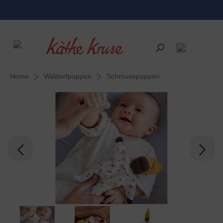
alt springen
Home
Waldorfpuppen
Schmusepuppen
Bildergalerie überspringen