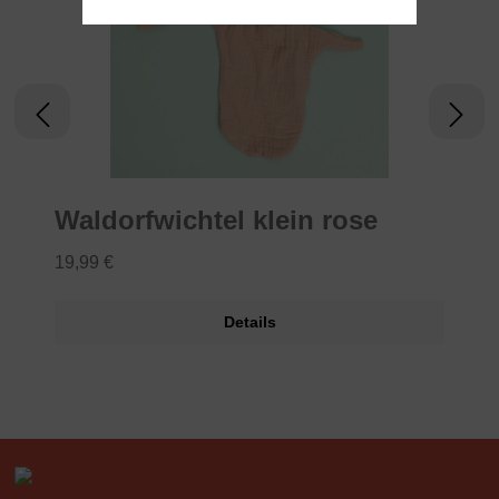
Waldorfwichtel klein rose
19,99 €
Details