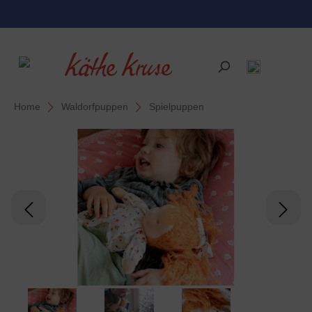
alt springen
Home
Waldorfpuppen
Spielpuppen
Bildergalerie überspringen