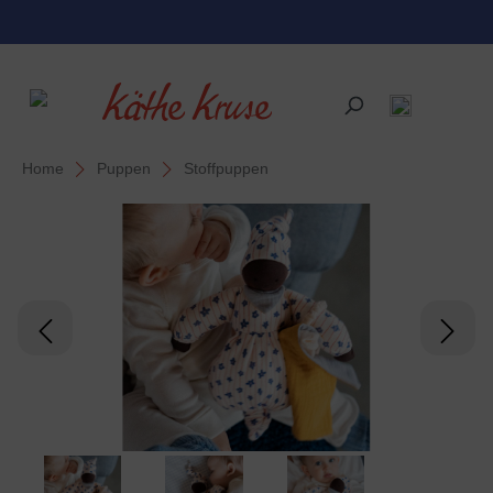
alt springen
Home
Puppen
Stoffpuppen
Bildergalerie überspringen