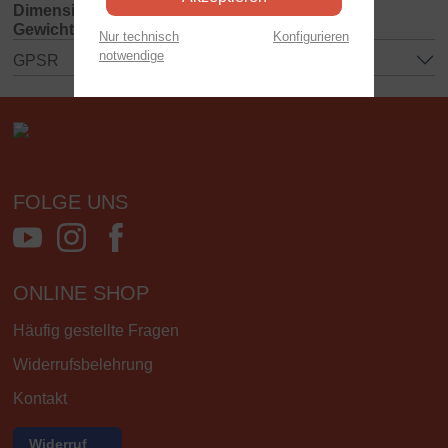
Dimensionen:
400x65x260 mm
Gewicht:
0.12 kg
Nur technisch
Konfigurieren
notwendige
GPSR
FOLGE UNS
ONLINE SHOP
Häufig gestellte Fragen
Widerrufsbelehrung
Kontakt
Widerruf