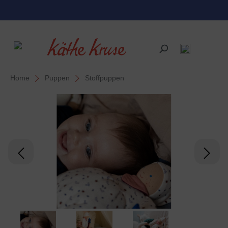
alt springen
Home
Puppen
Stoffpuppen
Bildergalerie überspringen