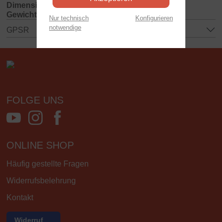
Dimensionen:
400x65x260 mm
Gewicht:
0.12 kg
Nur technisch
Konfigurieren
notwendige
GPSR
FOLGE UNS
ONLINE SHOP
Häufig gestellte Fragen
Widerrufsbelehrung
Kontakt
Widerruf