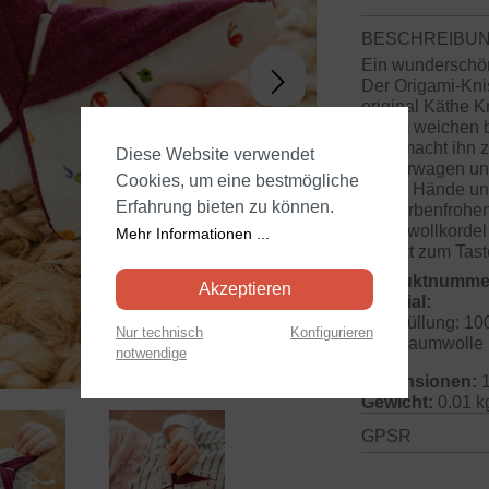
BESCHREIBU
Ein wunderschön
Der Origami-Knis
original Käthe K
einem weichen 
Stoff macht ihn
Diese Website verwendet
Kinderwagen und
Cookies, um eine bestmögliche
kleine Hände un
Erfahrung bieten zu können.
des farbenfrohe
Baumwollkordel 
Mehr Informationen ...
perfekt zum Tast
Produktnumme
Akzeptieren
Material:
Füllung: 10
Nur technisch
Konfigurieren
Baumwolle
notwendige
Dimensionen:
1
Gewicht:
0.01 k
GPSR