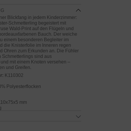
NG
er Blickfang in jedem Kinderzimmer:
ter-Schmetterling begeistert mit
ruse Wald-Print auf den Flügeln und
bordeauxfarbenen Bauch. Der weiche
 zu einem besonderen Begleiter im
 die Knisterfolie im Inneren regen
d Ohren zum Erkunden an. Die Fühler
n Schmetterlings sind aus
und mit einem Knoten versehen –
en und Greifen.
r:
K110302
0% Polyesterflocken
10x75x5 mm
g