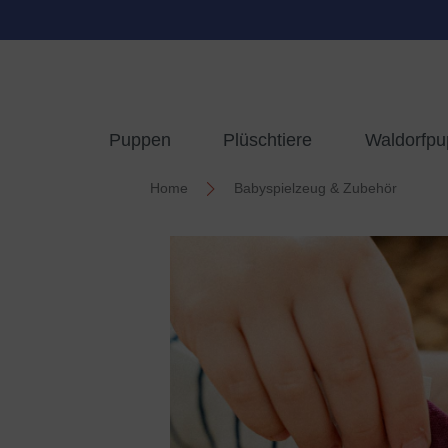
springen
Zur Hauptnavigation springen
Puppen
Plüschtiere
Waldorfp
Home
Babyspielzeug & Zubehör
Bildergalerie überspringen