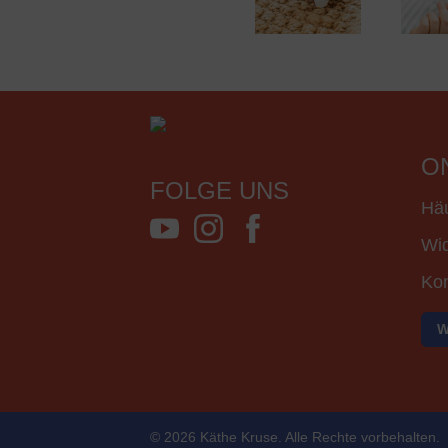
O
FOLGE UNS
Häu
Wid
Kon
W
© 2026 Käthe Kruse. Alle Rechte vorbehalten.