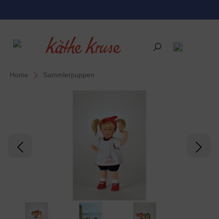
alt springen
Home
Sammlerpuppen
Bildergalerie überspringen