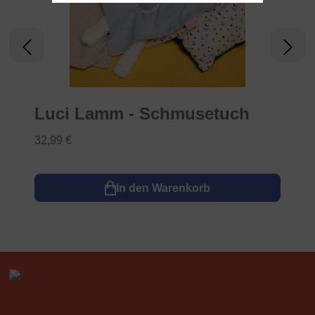
Luci Lamm - Schmusetuch
32,99 €
In den Warenkorb