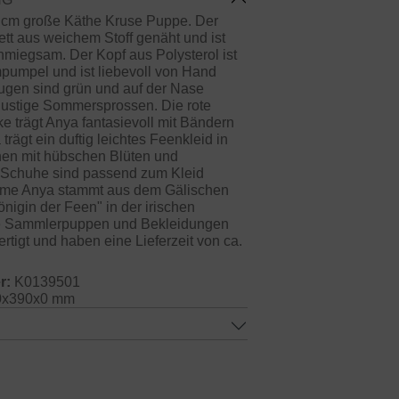
9 cm große Käthe Kruse Puppe. Der
ett aus weichem Stoff genäht und ist
miegsam. Der Kopf aus Polysterol ist
pumpel und ist liebevoll von Hand
ugen sind grün und auf der Nase
 lustige Sommersprossen. Die rote
 trägt Anya fantasievoll mit Bändern
trägt ein duftig leichtes Feenkleid in
önen mit hübschen Blüten und
 Schuhe sind passend zum Kleid
Name Anya stammt aus dem Gälischen
nigin der Feen" in der irischen
re Sammlerpuppen und Bekleidungen
tigt und haben eine Lieferzeit von ca.
r:
K0139501
x390x0 mm