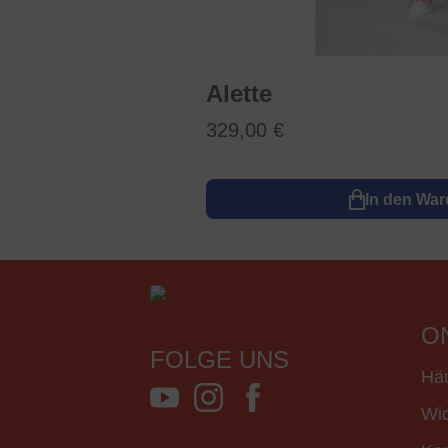
Alette
329,00 €
In den Wa
O
FOLGE UNS
Häu
Wid