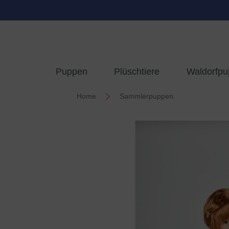
springen
Zur Hauptnavigation springen
Puppen
Plüschtiere
Waldorfp
Home
Sammlerpuppen
Bildergalerie überspringen