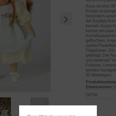
Anya ist eine 3
Körper ist kompl
besonders ansch
der Kopftyp Rum
bemalt. Anyas A
tanzen ein paar
Kunsthaarperücke
geflochten. Anya 
zarten Pastellt
Flügelchen. Die
gefertigt. Der 
und bedeutet "Kö
Folklore. Unse
werden handgefer
30 Werktagen.
Produktnumme
Dimensionen:
0
GPSR