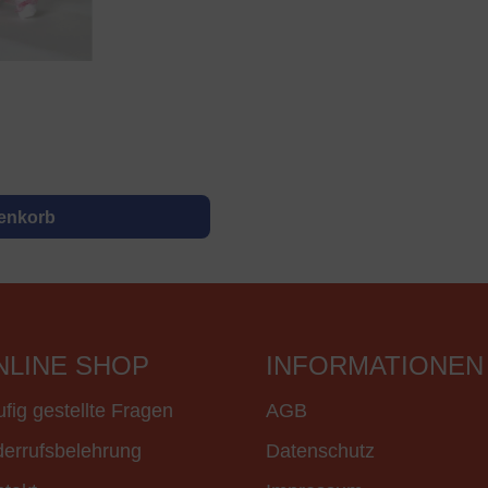
renkorb
NLINE SHOP
INFORMATIONEN
fig gestellte Fragen
AGB
errufsbelehrung
Datenschutz