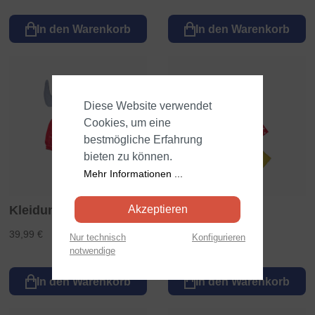
In den Warenkorb
In den Warenkorb
Diese Website verwendet
Cookies, um eine
bestmögliche Erfahrung
bieten zu können.
Mehr Informationen ...
Kleidungsset TONI
Akzeptieren
Regenset
39,99 €
37,99 €
Nur technisch
Konfigurieren
notwendige
In den Warenkorb
In den Warenkorb