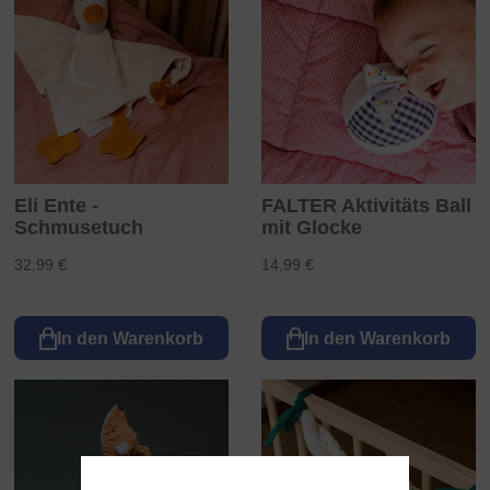
Eli Ente -
FALTER Aktivitäts Ball
Schmusetuch
mit Glocke
32,99 €
14,99 €
In den Warenkorb
In den Warenkorb