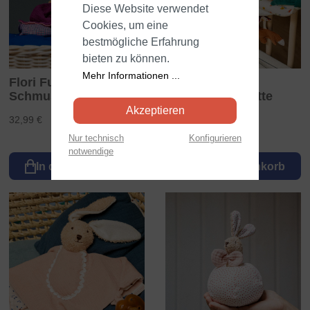
Diese Website verwendet
Cookies, um eine
bestmögliche Erfahrung
bieten zu können.
Mehr Informationen ...
Flori Fuchs -
FLORI Fuchs
Schmusetuch
Kinderwagenkette
Akzeptieren
32,99 €
29,99 €
Nur technisch
Konfigurieren
notwendige
In den Warenkorb
In den Warenkorb