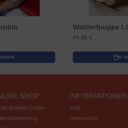
rubin
Waldorfpuppe L
44,99 €
renkorb
In d
NLINE SHOP
INFORMATIONEN
fig gestellte Fragen
AGB
errufsbelehrung
Datenschutz