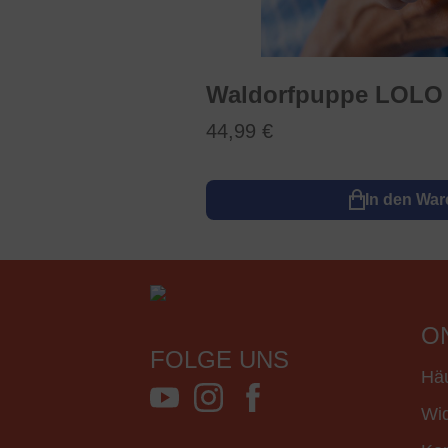
Waldorfpuppe LOLO 
44,99 €
In den Wa
O
FOLGE UNS
Häu
Wid