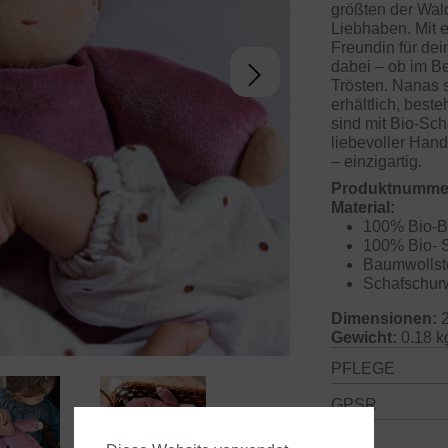
größten der Wal
Liebhaben. Mit e
Freundin für dei
dabei – ob im B
Trösten. Nanas 
erhältlich, best
sind mit Bio-Sch
liebevoller Handa
– einzigartig.
Produktnumme
Material:
100% Bio-Ba
100% Bio- S
Baumwollsto
Schafschur
Dimensionen:
2
Gewicht:
0.18 k
PFLEGE
GPSR