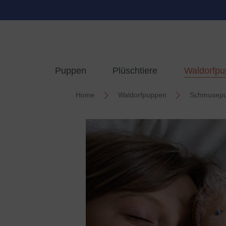
springen
Zur Hauptnavigation springen
Puppen
Plüschtiere
Waldorfp
Home
Waldorfpuppen
Schmusep
Bildergalerie überspringen