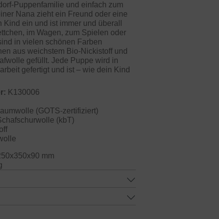
dorf-Puppenfamilie und einfach zum
iner Nana zieht ein Freund oder eine
n Kind ein und ist immer und überall
ettchen, im Wagen, zum Spielen oder
sind in vielen schönen Farben
ehen aus weichstem Bio-Nickistoff und
afwolle gefüllt. Jede Puppe wird in
rbeit gefertigt und ist – wie dein Kind
r:
K130006
umwolle (GOTS-zertifiziert)
chafschurwolle (kbT)
ff
wolle
50x350x90 mm
g