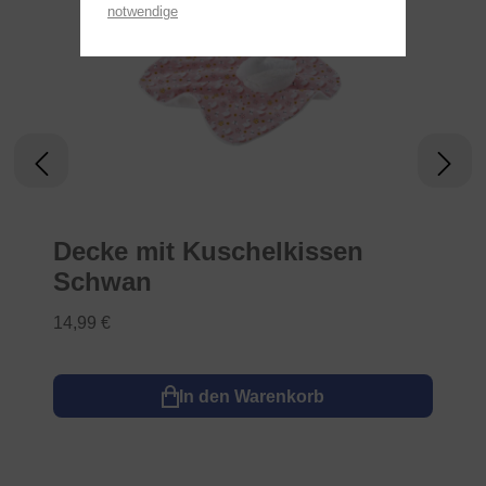
notwendige
Decke mit Kuschelkissen
Schwan
14,99 €
In den Warenkorb