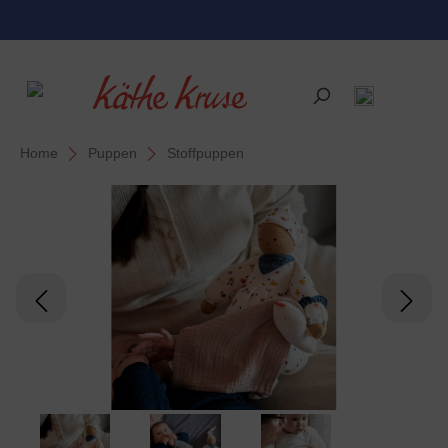
alt springen
Home
Puppen
Stoffpuppen
Bildergalerie überspringen