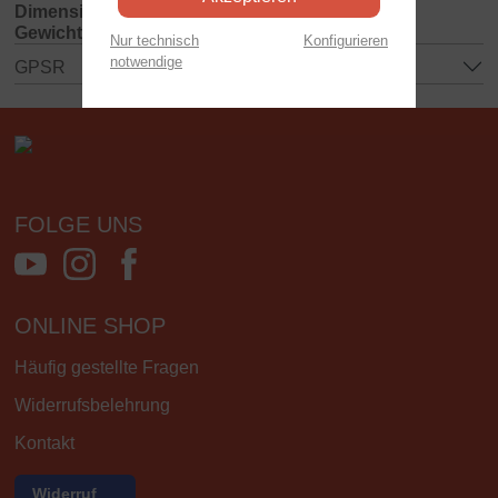
Dimensionen:
400x65x260 mm
Gewicht:
0.12 kg
Nur technisch
Konfigurieren
notwendige
GPSR
FOLGE UNS
ONLINE SHOP
Häufig gestellte Fragen
Widerrufsbelehrung
Kontakt
Widerruf