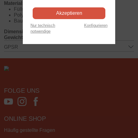
Material:
Füllung: 100% Polyesterflocken
Akzeptieren
Polyester
Baumwolle
Nur technisch
Konfigurieren
notwendige
Dimensionen:
270x170x90 mm
Gewicht:
0.2 kg
GPSR
FOLGE UNS
ONLINE SHOP
Häufig gestellte Fragen