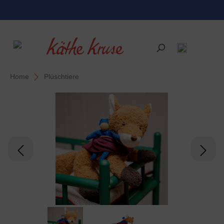
alt springen
Home
Plüschtiere
Bildergalerie überspringen